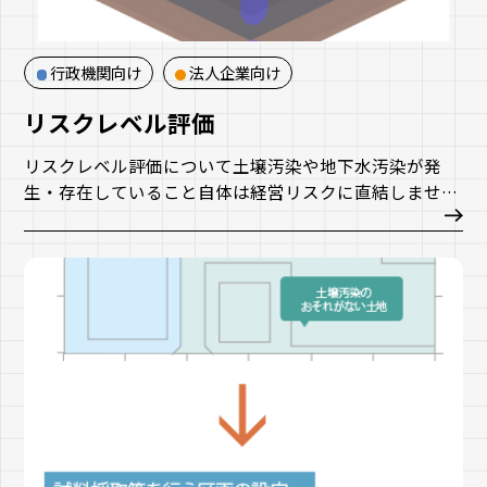
行政機関向け
法人企業向け
リスクレベル評価
リスクレベル評価について土壌汚染や地下水汚染が発
生・存在していること自体は経営リスクに直結しませ
ん。発生している汚染が顕在化し、かつ顕在化した汚染
が事業計画に影響を与えるレベルである時に限り、企業
にとって許容できない損害をもたらすリスクとなりま
す。
当社では地歴調査により把握した汚染の可能性を、短期
的及び中長期的に顕在化するリスクに細分化し、その対
応をコスト等に定量化することで、不動産の投資を行う
際のリスク評価に活用し、かつそれらを複数の所有不動
産で比較することで、企業が所有する不動産の流動化戦
略（CRE戦略）を立案するのに役立てます。