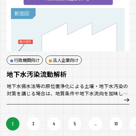
行政機関向け
法人企業向け
地下水汚染流動解析
地下水揚水法等の原位置浄化による土壌・地下水汚染の
対策を講じる場合は、地質条件や地下水流向を加味した
上で最適な方法を設計する必要があります。
例えば地下水揚水対策を行う場合、揚水量が不足してい
ると汚染地下水の拡大防止が図れず、敷地外へ流出して
しまうこととなります。また、揚水量が多くなると揚水
2
3
4
5
...
10
した汚染地下水を処理する水処理施設の処理能力が大き