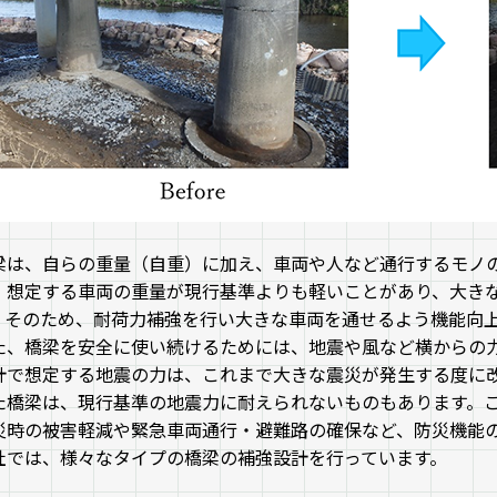
梁は、自らの重量（自重）に加え、車両や人など通行するモノ
、想定する車両の重量が現行基準よりも軽いことがあり、大き
。そのため、耐荷力補強を行い大きな車両を通せるよう機能向
た、橋梁を安全に使い続けるためには、地震や風など横からの
計で想定する地震の力は、これまで大きな震災が発生する度に
た橋梁は、現行基準の地震力に耐えられないものもあります。
災時の被害軽減や緊急車両通行・避難路の確保など、防災機能
社では、様々なタイプの橋梁の補強設計を行っています。