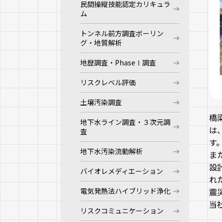
民間操縦技能認定カリキュラ
ム
トンネル前方調査ボーリン
グ・地質解析
地歴調査・PhaseⅠ調査
リスクレベル評価
土壌汚染調査
橋
地下水ライン調査・３次元調
は
査
す
地下水汚染流動解析
ま
設
バイオレメディエーション
れ
電気発熱法ハイブリッド浄化
震
当
リスクコミュニケーション