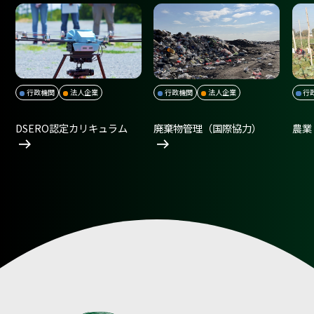
行政機関
法人企業
行政機関
法人企業
行
DSERO認定カリキュラム
廃棄物管理（国際協力）
農業