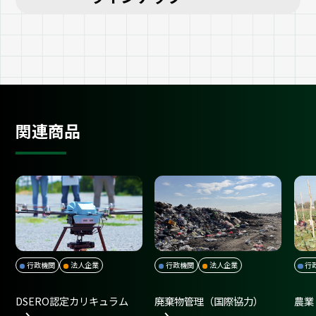
関連商品
行政機関
法人企業
行政機関
法人企業
行
DSERO認定カリキュラム
廃棄物管理（国際協力）
農業