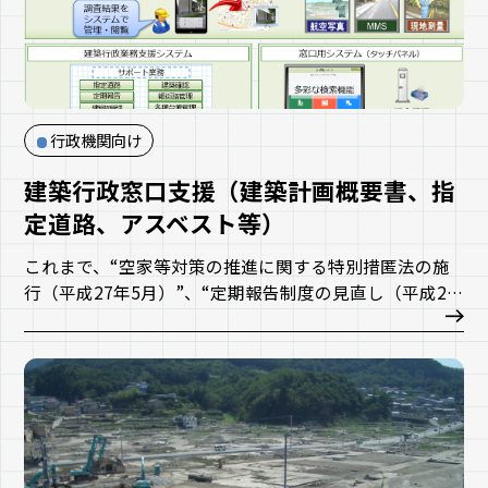
行政機関向け
建築行政窓口支援（建築計画概要書、指
定道路、アスベスト等）
これまで、“空家等対策の推進に関する特別措匿法の施
行（平成27年5月）”、“定期報告制度の見直し（平成28
年6月）”など、 地方公共団体（建築行政）においてその
対応が求められてきました。また昨今、“デジタル手続
法（令和5年5月）”により、行政のデジタル化に関する
基本原則等が示されました。
当社では、行政手続オンライン化も含めたこれらの対応
に向け、建築行政を総合的にサポートするソリューショ