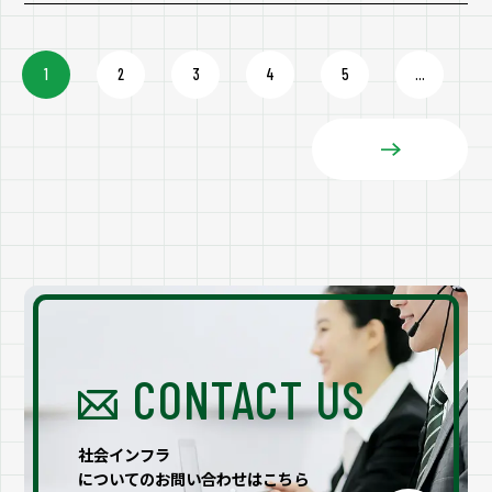
件、法規制、インフラ整備条件等の諸条件から現状整理
等を行い、総合的に判断し、適地選定を行います。
1
2
3
4
5
...
CONTACT US
社会インフラ
についてのお問い合わせはこちら