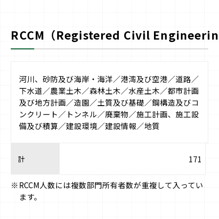
RCCM（Registered Civil Engineeri
河川、砂防及び海岸・海洋／港湾及び空港／道路／
下水道／農業土木／森林土木／水産土木／都市計画
及び地方計画／造園／土質及び基礎／鋼構造及びコ
ンクリート／トンネル／廃棄物／施工計画、施工設
備及び積算／建設環境／建設情報／地質
計
171
RCCM人数には複数部門所有者数が重複して入ってい
ます。