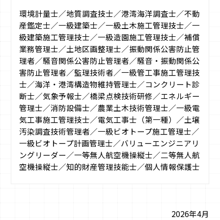
環境計量士／地質調査技士／港湾海洋調査士／不動
産鑑定士／一級建築士／一級土木施工管理技士／一
級建築施工管理技士／一級造園施工管理技士／補償
業務管理士／土地区画整理士／振動関係公害防止管
理者／騒音関係公害防止管理者／騒音・振動関係公
害防止管理者／監理技術者／一級管工事施工管理技
士／海洋・港湾構造物維持管理士／コンクリート診
断士／気象予報士／橋梁点検技術研修／エネルギー
管理士／消防設備士／農業土木技術管理士／一級電
気工事施工管理技士／電気工事士（第一種）／土壌
汚染調査技術管理者／一級ビオトープ施工管理士／
一級ビオトープ計画管理士／バリューエンジニアリ
ングリーダー／一等無人航空機操縦士／二等無人航
空機操縦士／知的財産管理技能士／個人情報保護士
2026年4月