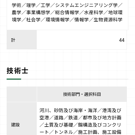
学術／理学／工学／システムエンジニアリング学／
農学／事業構想学／総合情報学／水産科学／地球環
境学／社会学／環境情報学／情報学／生物資源科学
計
44
技術士
技術部門・選択科目
河川、砂防及び海岸・海洋／港湾及び
空港／道路／鉄道／都市及び地方計画
建設
／土質及び基礎／鋼構造及びコンクリ
ート／トンネル／施工計画、施工設備