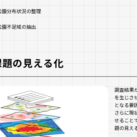
公園分布状況の整理
公園不足域の抽出
課題の見える化
調査結果
を生じさ
となる要
さらに現
せること
題の見え