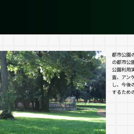
都市公園
の都市公
公園利用
査、アン
し、今後
するため