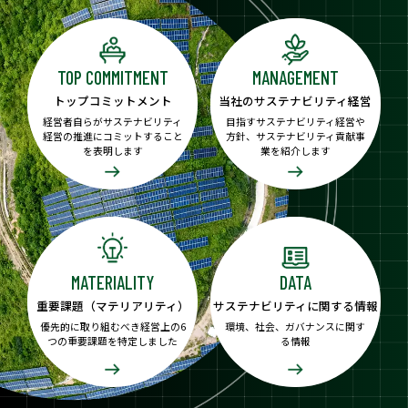
TOP COMMITMENT
MANAGEMENT
トップコミットメント
当社のサステナビリティ経営
経営者自らがサステナビリティ
目指すサステナビリティ経営や
経営の推進にコミットすること
方針、サステナビリティ貢献事
を表明します
業を紹介します
MATERIALITY
DATA
重要課題（マテリアリティ）
サステナビリティに関する情報
優先的に取り組むべき経営上の6
環境、社会、ガバナンスに関す
つの重要課題を特定しました
る情報