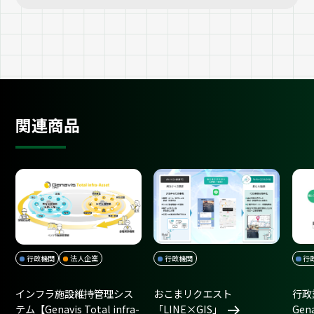
関連商品
行政機関
法人企業
行政機関
行
インフラ施設維持管理シス
おこまリクエスト
行政
テム【Genavis Total infra-
「LINE×GIS」
Gen