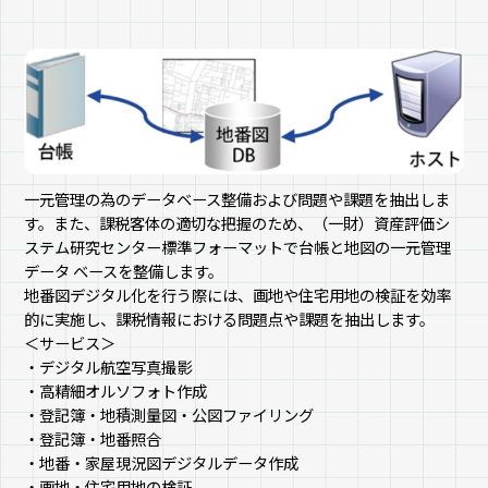
一元管理の為のデータベース整備および問題や課題を抽出しま
す。また、課税客体の適切な把握のため、（一財）資産評価シ
ステム研究センター標準フォーマットで台帳と地図の一元管理
データ ベースを整備します。
地番図デジタル化を行う際には、画地や住宅用地の検証を効率
的に実施し、課税情報における問題点や課題を抽出します。
＜サービス＞
・デジタル航空写真撮影
・高精細オルソフォト作成
・登記簿・地積測量図・公図ファイリング
・登記簿・地番照合
・地番・家屋現況図デジタルデータ作成
・画地・住宅用地の検証