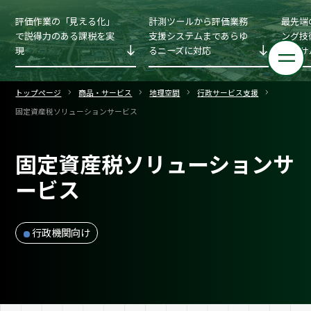
評価作業の「見える化」
計測ツールから評価業務
最先端
で説得力のある課税を実
支援システムまであらゆ
ング技
現
るニーズに対応
コンサ
トップページ
商品・サービス
地理空間
行政サービス支援
固定資産税ソリューションサービス
固定資産税ソリューションサ
ービス
行政機関向け