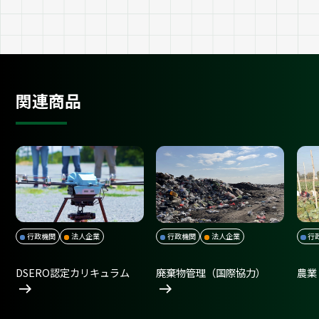
関連商品
行政機関
法人企業
行政機関
法人企業
行
DSERO認定カリキュラム
廃棄物管理（国際協力）
農業