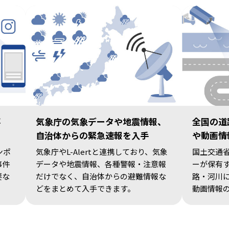
事
気象庁の気象データや地震情報、
全国の道
自治体からの緊急速報を入手
や動画情
ンポ
気象庁やL-Alertと連携しており、気象
国土交通
事件
データや地震情報、各種警報・注意報
ーが保有
要な
だけでなく、自治体からの避難情報な
路・河川
どをまとめて入手できます。
動画情報