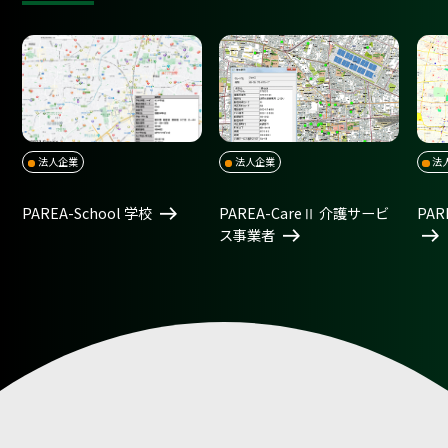
法人企業
法人企業
法
PAREA-School 学校
PAREA-CareⅡ 介護サービ
PAR
ス事業者