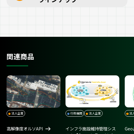
関連商品
法人企業
行政機関
法人企業
法
高解像度オルソAPI
インフラ施設維持管理シス
Geo