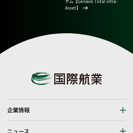
テム【Genavis Total infra-
Asset】
企業情報
ニュース