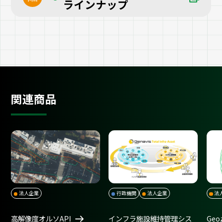
ラインナップ
関連商品
法人企業
行政機関
法人企業
法
高解像度オルソAPI
インフラ施設維持管理シス
Geo