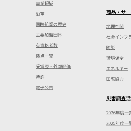
事業領域
商品・サー
沿革
国際航業の歴史
地理空間
主要加盟団体
社会インフ
有資格者数
防災
拠点一覧
環境保全
受賞歴・外部評価
エネルギー
特許
国際協力
電子公告
災害調査活
2026年度一
2025年度一