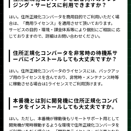
ジング・サービスに利用できますか？
はい。住所正規化コンバータを商用目的でご利用いただく場
合は、「商用ライセンス」を適用させて頂いております。
サービスの目的・環境・課金体系等により個別にご相談に 応
じておりますので、詳細はお問い合わせください。
住所正規化コンバータを非常時の待機系サ
ーバにインストールしても大丈夫ですか？
はい。住所正規化コンバータのライセンスには、バックアッ
プ用のライセンスを含んでおり、非常時・メンテナンス時等
に稼動させる場合は1ライセンスでご利用頂けます。
本番機とは別に開発機に住所正規化コンバ
ータをインストールしても大丈夫ですか。
はい。ただし、本番機が稼動後もリモートサポート用として
開発機が常時稼動するような環境で住所正規化コンバータを