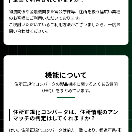
物流関係や金融機関また官公庁様等、住所を扱う幅広い業種
のお客様にご利用いただいております。
ご検討いただいているご利用方法がございましたら、一度お
問い合わせください。
機能について
住所正規化コンバータの製品機能に関するよくある質問
（FAQ）をまとめています。
住所正規化コンバータは、住所情報のアン
マッチの判定はしてくれますか？
はい。住所正規化コンバータは前方一致により、都道府県-市