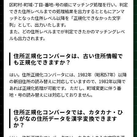
区町村-町域-丁目-番地-号の順にマッチング処理を行い、判定
できた住所レベルまでの処理結果を出力するとともにアンマ
ッチとなった住所レベル以降を「正規化できなかった文字
列」として、出力いたします。
また、どの住所レベルまでが判定できたかのマッチングレベ
ルも出力されます。
住所正規化コンバータは、古い住所情報で
も正規化できますか？
はい。住所正規化コンバータには、1982年（昭和57年）以降
の新旧住所の読み替えに対応していますので、1982年以降で
あれば正規化処理が可能です。 ただし、町域変更に伴う番
地・号の読み替えには対応しておりません。
住所正規化コンバータでは、カタカナ・ひ
らがなの住所データを漢字変換できます
か？