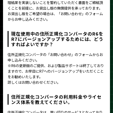
理結果を実装しないことを誓約していただく書面をご締結頂
くことを前提に、お貸出し版の無償提供を承っております。
お貸出し版をご希望の場合は、「お問い合わせ」のフォーム
からお申し込みください。
現在使用中の住所正規化コンバータのR6を
R7にバージョンアップするためには、どう
すればよいですか？
住所正規化コンバータの「お問い合わせ」のフォームからお
申し込みください。
※R6の更新版のご提供、および製品サポートは終了しており
ますので、お早目にR7へのバージョンアップをいただくこと
をお勧めいたします。
詳しくはお問い合わせください。
住所正規化コンバータの利用料金やライセ
ンス体系を教えてください。
住所正規化コンバータは、買い切りのサービスとなっており