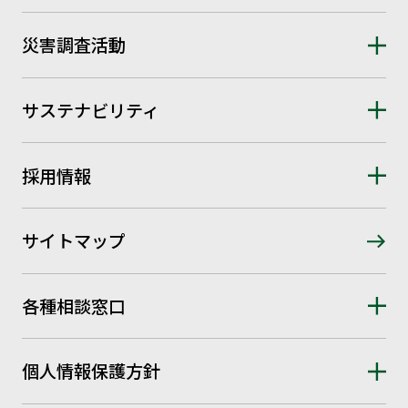
災害調査活動
サステナビリティ
採用情報
サイトマップ
各種相談窓口
個人情報保護方針