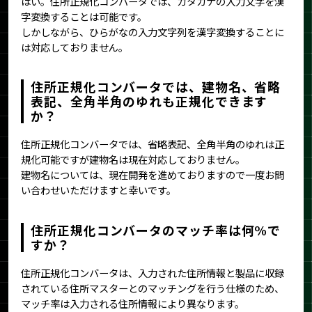
はい。住所正規化コンバータでは、カタカナの入力文字を漢
字変換することは可能です。
しかしながら、ひらがなの入力文字列を漢字変換することに
は対応しておりません。
住所正規化コンバータでは、建物名、省略
表記、全角半角のゆれも正規化できます
か？
住所正規化コンバータでは、省略表記、全角半角のゆれは正
規化可能ですが建物名は現在対応しておりません。
建物名については、現在開発を進めておりますので一度お問
い合わせいただけますと幸いです。
住所正規化コンバータのマッチ率は何%で
すか？
住所正規化コンバータは、入力された住所情報と製品に収録
されている住所マスターとのマッチングを行う仕様のため、
マッチ率は入力される住所情報により異なります。