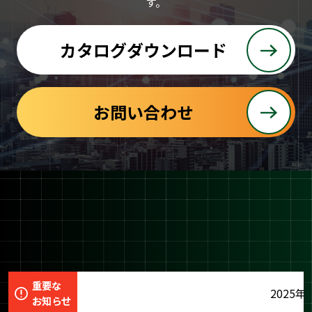
す。
カタログダウンロード
お問い合わせ
重要な
2025年春版リリ
お知らせ