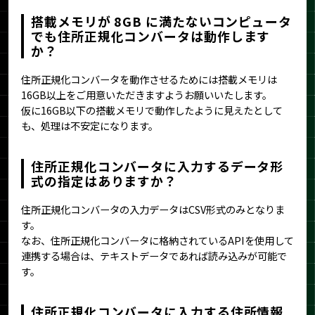
搭載メモリが 8GB に満たないコンピュータ
でも住所正規化コンバータは動作します
か？
住所正規化コンバータを動作させるためには搭載メモリは
16GB以上をご用意いただきますようお願いいたします。
仮に16GB以下の搭載メモリで動作したように見えたとして
も、処理は不安定になります。
住所正規化コンバータに入力するデータ形
式の指定はありますか？
住所正規化コンバータの入力データはCSV形式のみとなりま
す。
なお、住所正規化コンバータに格納されているAPIを使用して
連携する場合は、テキストデータであれば読み込みが可能で
す。
住所正規化コンバータに入力する住所情報