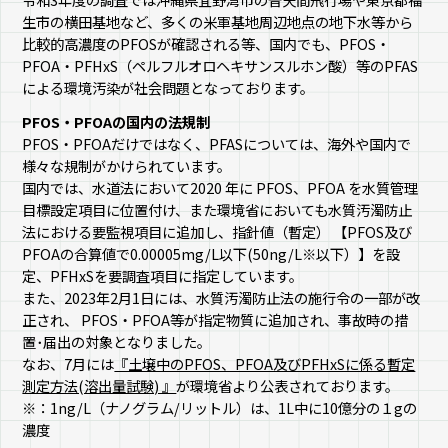
生市の横田基地など、多くの米軍基地周辺地点の地下水等から
比較的高濃度のPFOSが確認される等、国内でも、PFOS・
PFOA・PFHxS（ペルフルオロヘキサンスルホン酸）等のPFAS
による環境汚染が社会問題となっております。
PFOS・PFOAの国内の法規制
PFOS・PFOAだけではなく、PFASについては、海外や国内で
様々な規制がかけられています。
国内では、水道法において2020 年に PFOS、PFOA を水質管理
目標設定項目に位置付け、また環境省においても水質汚濁防止
法における要監視項目に追加し、指針値（暫定） 【PFOS及び
PFOAの合算値で0.00005mg/L以下(50ng/L※以下）】を設
定、PFHxSを要調査項目に指定しています。
また、2023年2月1日には、水質汚濁防止法の施行令の一部が改
正され、 PFOS・PFOA等が指定物質に追加され、事故時の措
置･届出の対象となりました。
なお、7月には
『土壌中のPFOS、PFOA及びPFHxSに係る暫定
測定方法(溶出量試験) 』
が環境省より公表されております。
※：1ng/L（ナノグラム/リットル）は、1L中に10億分の１gの
濃度