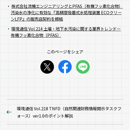
株式会社流機エンジニアリングとPFAS（有機フッ素化合物）
汚染水の浄化に有効な『高精度吸着式水処理装置 ECOクリー
ンLFP』の販売店契約を締結
環境通信 Vol.214 土壌・地下水汚染に関する業界トレンドー
有機フッ素化合物（PFAS）
このページをシェア
環境通信 Vol.218 TNFD（自然関連財務情報開示タスクフ
ォース）ver1.0のポイント解説