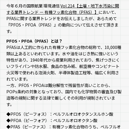
今年６月の国際航業 環境通信
Vol.214【土壌・地下水汚染に関
する業界トレンド ー 有機フッ素化合物（PFAS）】
において、
PFASに関する業界トレンドをお伝えしましたが、あらためて
『PFOS・PFOA（PFAS）』の動向について伝えさせて頂きま
す。
PFOS・PFOA（PFAS）とは？
PFASは人工的に作られた有機フッ素化合物の総称で、10,000種
類以上あるといわれています。水や油をはじき熱に強いという
特性があり、1940年代から産業利用されており、焦げつきにく
いフライパンや防水服、食品の包み紙、航空機やコンビナート
火災等で使われる泡消火剤、半導体製造工程等、幅広く利用さ
れています。
一方、PFOS・PFOAは難分解性で残留性が高いことから、
POPs条約の対象となっており、国内でも化学物質の審査及び製
造等の規制に関する法律で厳しくその利用が規制されていま
す。
◆PFOS（ピーフォス）：ペルフルオロオクタンスルホン酸
◆PFOA（ピーフォア）：ペルフルオロオクタン酸
◆PFAS（ピーファス）：有機フッ素化合物のうち、ペルフルオ