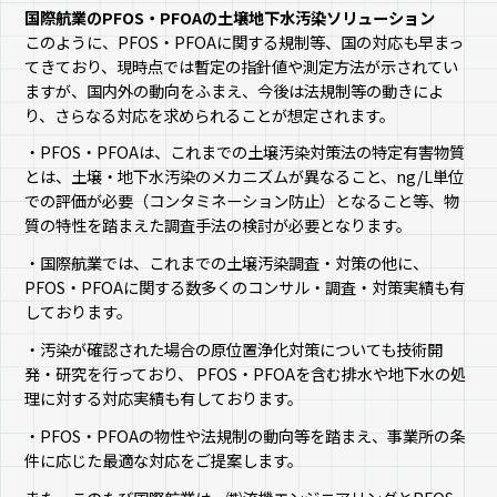
国際航業のPFOS・PFOAの土壌地下水汚染ソリューション
このように、PFOS・PFOAに関する規制等、国の対応も早まっ
てきており、現時点では暫定の指針値や測定方法が示されてい
ますが、国内外の動向をふまえ、今後は法規制等の動きによ
り、さらなる対応を求められることが想定されます。
・PFOS・PFOAは、これまでの土壌汚染対策法の特定有害物質
とは、土壌・地下水汚染のメカニズムが異なること、ng/L単位
での評価が必要（コンタミネーション防止）となること等、物
質の特性を踏まえた調査手法の検討が必要となります。
・国際航業では、これまでの土壌汚染調査・対策の他に、
PFOS・PFOAに関する数多くのコンサル・調査・対策実績も有
しております。
・汚染が確認された場合の原位置浄化対策についても技術開
発・研究を行っており、 PFOS・PFOAを含む排水や地下水の処
理に対する対応実績も有しております。
・PFOS・PFOAの物性や法規制の動向等を踏まえ、事業所の条
件に応じた最適な対応をご提案します。