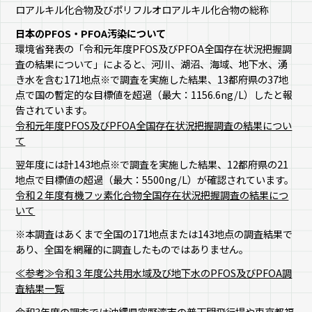
ロアルキル化合物及びポリフルオロアルキル化合物の総称
日本のPFOS・PFOA汚染について
環境省発表の「令和元年度PFOS及びPFOA全国存在状況把握調
査の結果について」によると、河川、湖沼、海域、地下水、湧
き水を含む171地点※で調査を実施した結果、13都府県の37地
点で国の暫定的な目標値を超過（最大：1156.6ng/L）したと報
告されています。
令和元年度PFOS及びPFOA全国存在状況把握調査の結果につい
て
翌年度には計143地点※で調査を実施した結果、12都府県の21
地点で目標値の超過（最大：5500ng/L）が確認されています。
令和２年度有機フッ素化合物全国存在状況把握調査の結果につ
いて
※本調査はあくまで全国の171地点または143地点の調査結果で
あり、全国を網羅的に調査したものではありません。
≪参考≫令和３年度公共用水域及び地下水のPFOS及びPFOA調
査結果一覧
令和3年度の調査では沖縄県宜野湾市の普天間飛行場や東京都福