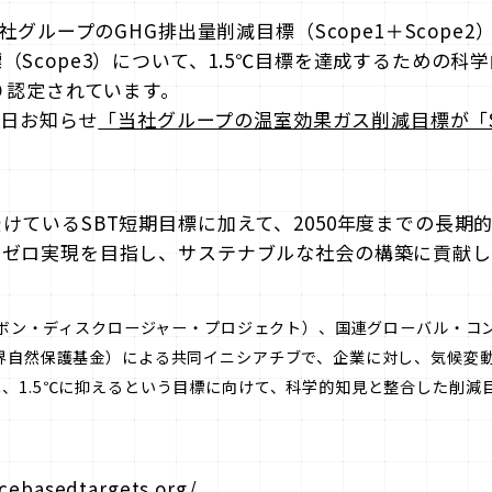
当社グループのGHG排出量削減目標（Scope1＋Scope
（Scope3）について、1.5℃目標を達成するための科
より認定されています。
30日お知らせ
「当社グループの温室効果ガス削減目標が「S
けているSBT短期目標に加えて、2050年度までの長期
トゼロ実現を目指し、サステナブルな社会の構築に貢献し
カーボン・ディスクロージャー・プロジェクト）、国連グローバル・コ
界自然保護基金）による共同イニシアチブで、企業に対し、気候変
、1.5℃に抑えるという目標に向けて、科学的知見と整合した削減
ncebasedtargets.org/