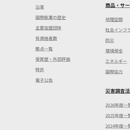
商品・サー
沿革
国際航業の歴史
地理空間
主要加盟団体
社会インフ
有資格者数
防災
拠点一覧
環境保全
受賞歴・外部評価
エネルギー
特許
国際協力
電子公告
災害調査活
2026年度一
2025年度一
2024年度一