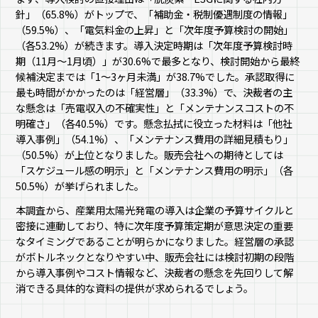
針」（65.8%）がトップで、「補助金・税制優遇制度の情報」
（59.5%）、「電気料金の上昇」と「次年度予算検討の開始」
（各53.2%）が続きます。導入決定時期は「次年度予算検討時
期（11月〜1月頃）」が30.6%で最多となり、検討開始から最終
候補決定までは「1〜3ヶ月未満」が38.7%でした。承認取得に
最も時間がかかったのは「経営層」（33.3%）で、決裁者の主
な懸念は「売電収入の不確実性」と「メンテナンスコストの不
明確さ」（各40.5%）です。懸念払拭に役立った材料は「他社
導入事例」（54.1%）、「メンテナンス費用の詳細見積もり」
（50.5%）が上位となりました。販売会社への期待としては
「スケジュール感の明示」と「メンテナンス費用の明示」（各
50.5%）が挙げられました。
本調査から、産業用太陽光発電の導入は企業の予算サイクルと
密接に連動しており、特に次年度予算策定期が意思決定の重要
なタイミングであることが明らかになりました。経営層の承認
がボトルネックとなりやすい中、販売会社には検討初期の段階
から導入事例やコスト情報など、決裁者の懸念を先回りして解
消できる具体的な資料の提供が求められるでしょう。