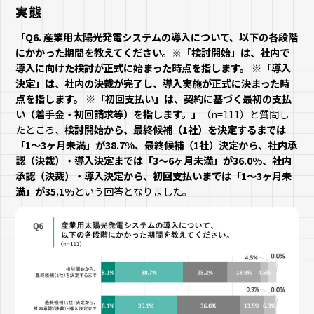
実態
「Q6. 産業用太陽光発電システムの導入について、以下の各段階
にかかった期間を教えてください。
※
「検討開始」は、社内で
導入に向けた検討が正式に始まった時点を指します。
※
「導入
決定」は、社内の決裁が完了し、導入実施が正式に決まった時
点を指します。
※
「初回支払い」は、契約に基づく最初の支払
い（着手金・初回請求等）を指します。」
（n=111）と質問し
たところ、
検討開始から、最終候補（1社）を決定するまでは
「1～3ヶ月未満」が38.7%、最終候補（1社）決定から、社内承
認（決裁）・導入決定までは「3～6ヶ月未満」が36.0%、社内
承認（決裁）・導入決定から、初回支払いまでは「1～3ヶ月未
満」が35.1%
という回答となりました。