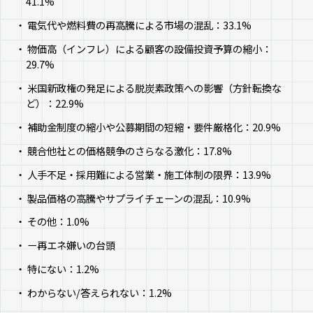
41.1%
電気代や燃料費の再高騰による市場の混乱：33.1%
物価高（インフレ）による顧客の設備投資予算の縮小：
29.7%
米国新政権の発足による脱炭素政策への影響（方針転換な
ど）：22.9%
補助金制度の縮小や公募期間の短縮・要件厳格化：20.9%
競合他社との価格競争のさらなる激化：17.8%
人手不足・採用難による営業・施工体制の限界：13.9%
製品価格の高騰やサプライチェーンの混乱：10.9%
その他：1.0%
ー再エネ嫌いの台頭
特にない：1.2%
わからない/答えられない：1.2%