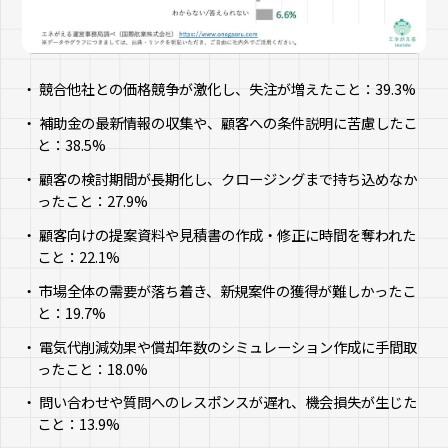
競合他社との価格競争が激化し、失注が増えたこと：39.3%
補助金の最新情報の収集や、顧客への条件説明に苦慮したこ
と：38.5%
顧客の検討期間が長期化し、クロージングまで持ち込めなか
ったこと：27.9%
顧客向けの提案資料や見積書の作成・修正に時間を奪われた
こと：22.1%
市場全体の需要が落ち着き、新規案件の獲得が難しかったこ
と：19.7%
電気代削減効果や償却年数のシミュレーション作成に手間取
ったこと：18.0%
問い合わせや質問へのレスポンスが遅れ、機会損失が生じた
こと：13.9%