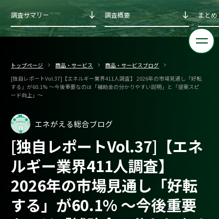
調査サマリー
調査概要
まとめ
トップページ
商品・サービス
商品・サービスブログ
[独自レポートVol.37]【エネルギー業界411人調査】 2026年の市場見通し「好転
する」が60.1% 〜今後重要なのは「補助金の分かりやすい説明」と「提案スピ
ード向上」〜
エネがえる総合ブログ
[独自レポートVol.37]【エネ
ルギー業界411人調査】
2026年の市場見通し「好転
する」が60.1% 〜今後重要