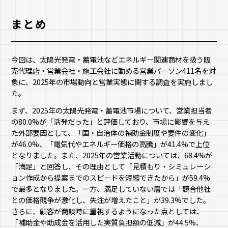
まとめ
今回は、太陽光発電・蓄電池などエネルギー関連商材を扱う販
売代理店・営業会社・施工会社に勤める営業パーソン411名を対
象に、2025年の市場動向と営業実態に関する調査を実施しまし
た。
まず、2025年の太陽光発電・蓄電池市場について、営業担当者
の80.0%が「活発だった」と評価しており、市場に影響を与え
た外部要因として、「国・自治体の補助金制度や要件の変化」
が46.0%、「電気代やエネルギー価格の高騰」が41.4%で上位
となりました。また、2025年の営業活動については、68.4%が
「満足」と回答し、その理由として「見積もり・シミュレーシ
ョン作成から提案までのスピードを短縮できたから」が59.4%
で最多となりました。一方、満足していない層では「競合他社
との価格競争が激化し、失注が増えたこと」が39.3%でした。
さらに、顧客が商談時に重視するようになった点としては、
「補助金や助成金を活用した実質負担額の低減」が44.5%、