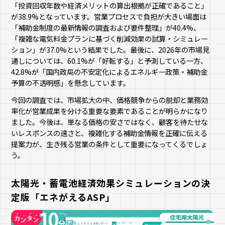
「投資回収年数や経済メリットの算出根拠が正確であること」
が38.9%となっています。営業プロセスで負担が大きい場面は
「補助金制度の最新情報の調査および要件整理」が40.4%、
「複雑な電気料金プランに基づく削減効果の試算・シミュレー
ション」が37.0%という結果でした。最後に、2026年の市場見
通しについては、60.1%が「好転する」と予測している一方、
42.8%が「国内政局の不安定化によるエネルギー政策・補助金
予算の不透明感」を懸念しています。
今回の調査では、市場拡大の中、価格競争からの脱却と業務効
率化が営業成果を分ける重要な要素であることが明らかになり
ました。今後は、単なる価格の安さではなく、顧客を待たせな
いレスポンスの速さと、複雑化する補助金情報を正確に伝える
提案力が、生き残る営業の条件として重要になってくるでしょ
う。
太陽光・蓄電池経済効果シミュレーションの決
定版「エネがえるASP」