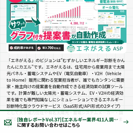
「エネがえる」のビジョンは”むずかしいエネルギー診断をかん
たんにカエル”です。エネがえるは、住宅用から産業用まで太陽
光パネル・蓄電システムやEV（電気自動車）・V2H（Vehicle
to Home）販売に関わる営業担当者が、誰でもカンタンに需要
家・施主向けの提案書を自動作成できる経済効果の試算ツール
です。計算が難しい太陽光・蓄電システム、EV・V2Hの経済効
果を誰でも専門知識なしにシミュレーションできるエネルギー
診断特化型クラウドサービス（SaaS形式/API形式の2タイプ）
として大手電力会社や有名太陽光・蓄電システムメーカー・国
内TOPクラスの販売施工店まで全国700社以上に提供していま
[独自レポートVol.37]【エネルギー業界411人調査】 2026年の市場見通し「好転する」が60.1% 〜今後重要なのは「補助金の分かりやすい説明」と「提案スピード向上」〜
に関するお問い合わせはこちら
す。