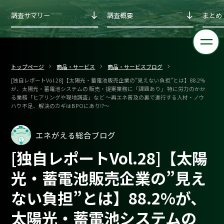
調査サマリー
調査概要
まとめ
トップページ
商品・サービス
商品・サービスブログ
[独自レポートVol.28]【太陽光・蓄電池販売企業の”見えない負担”とは】88.2%
が、太陽光・蓄電池システムの 販売・提案業務に「課題あり」 特に労力のかか
る業務「ヒアリングや現地調査」など ～再エネ普及の裏で進行する人材・ノウ
ハウ不足、解決のカギはBPOにあり⁉～
エネがえる総合ブログ
[独自レポートVol.28]【太陽
光・蓄電池販売企業の”見え
ない負担”とは】88.2%が、
太陽光・蓄電池システムの