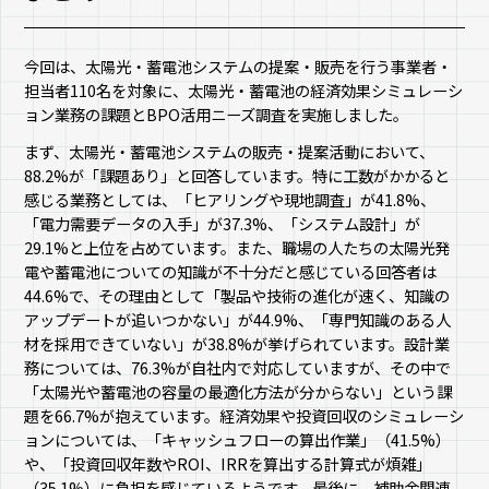
今回は、太陽光・蓄電池システムの提案・販売を行う事業者・
担当者110名を対象に、太陽光・蓄電池の経済効果シミュレーシ
ョン業務の課題とBPO活用ニーズ調査を実施しました。
まず、太陽光・蓄電池システムの販売・提案活動において、
88.2%が「課題あり」と回答しています。特に工数がかかると
感じる業務としては、「ヒアリングや現地調査」が41.8%、
「電力需要データの入手」が37.3%、「システム設計」が
29.1%と上位を占めています。また、職場の人たちの太陽光発
電や蓄電池についての知識が不十分だと感じている回答者は
44.6%で、その理由として「製品や技術の進化が速く、知識の
アップデートが追いつかない」が44.9%、「専門知識のある人
材を採用できていない」が38.8%が挙げられています。設計業
務については、76.3%が自社内で対応していますが、その中で
「太陽光や蓄電池の容量の最適化方法が分からない」という課
題を66.7%が抱えています。経済効果や投資回収のシミュレーシ
ョンについては、「キャッシュフローの算出作業」（41.5%）
や、「投資回収年数やROI、IRRを算出する計算式が煩雑」
（35.1%）に負担を感じているようです。最後に、補助金関連