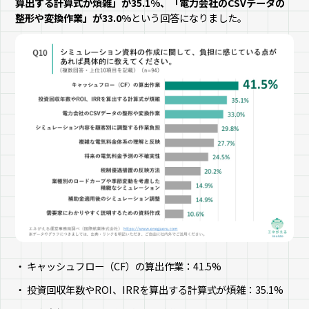
算出する計算式が煩雑」が35.1%、「電力会社のCSVデータの
整形や変換作業」が33.0%
という回答になりました。
キャッシュフロー（CF）の算出作業：41.5%
投資回収年数やROI、IRRを算出する計算式が煩雑：35.1%