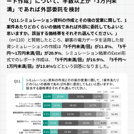
ート作成」について、半数以上が「3万円未
満」であれば外部委託を検討
「Q11.シミュレーション資料の作成とその後の営業に関して、1
案件あたりどのくらいの価格であれば外部に委託してもよいと
思いますか。該当する価格帯をそれぞれ選んでください。」
（n=110）と質問したところ、顧客の電力データを活用した投
資シミュレーションの作成は
「5千円未満/回」が11.8%、「5千
円～1万円未満/回」が20.9%
、シミュレーション結果のExcel形
式でのレポート作成は、
「5千円未満/回」が10.9%、「5千円～
1万円未満/回」が13.6%
などという回答になりました。