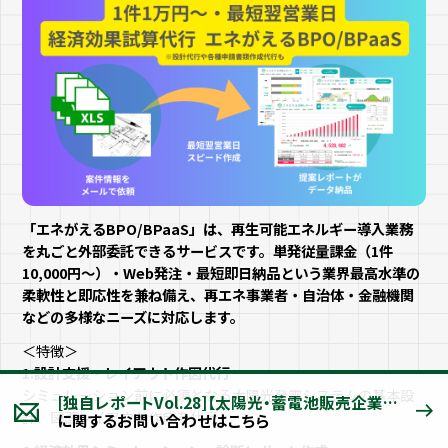
「エネがえるBPO/BPaaS」は、再生可能エネルギー導入業務
を丸ごと外部委託できるサービスです。単発従量課金（1件
10,000円〜）・Web発注・最短即日納品という業界最高水準の
柔軟性と即応性を兼ね備え、再エネ事業者・自治体・金融機関
などの多様なニーズに対応します。
＜特徴＞
1.設計支援・レイアウト作図代行
シミュレーション前に必須となる太陽光発電システムの基本設
[独自レポートVol.28]【太陽光・蓄電池販売企業の”見えない負担”とは】88.2%が、太陽光・蓄電池システムの 販売・提案業務に「課題あり」 特に労力のかかる業務「ヒアリングや現地調査」など ～再エネ普及の裏で進行する人材・ノウハウ不足、解決のカギはBPOにあり⁉～
計、図面レイアウト作成を代行
に関するお問い合わせはこちら