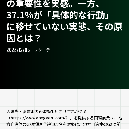
の重要性を実感。一方、
37.1%が「具体的な行動」
に移せていない実態、その原
因とは？
2023/12/05
リサーチ
太陽光・蓄電池の経済効果診断「エネがえる
（
https://www.enegaeru.com/
）」を提供する国際航業は、地
方自治体のGX推進担当者108名を対象に、地方自治体のGXに関