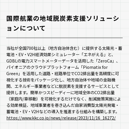
国際航業の地域脱炭素支援ソリューシ
ョンについて
当社が全国700社以上（地方自治体含む）に提供する太陽光・蓄
電池・EV・V2H経済効果シミュレーター「エネがえる」と、
GDBLの電力スマートメーターデータを活用した「ZeroCa」、
パイオニアのクラウドプラットフォーム「Piomatix for
Green」を活用した道路・経路単位でCO2排出量を高精度に可
視化する技術をパッケージ化し、地方自治体や地域の金融機
関、エネルギー事業者などに脱炭素を支援するサービスとして
提供します。簡単かつスピーディーに地域全体のCO2排出量
（家庭内/車移動）を可視化するだけでなく、削減施策実施によ
る効果検証、地域事業者を巻き込んだ自家消費型太陽光発電・
蓄電池・EV・V2Hなどの導入を推進する仕組みを構築します。
https://www.kkc.co.jp/news/release/2023/11/16_16272/