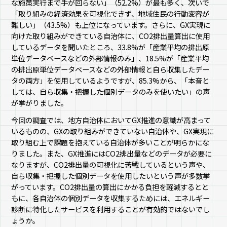
な施策実行まで手が回らない」（52.2%）が最も多く、次いで
「取り組みの経済効果を可視化できず、地域住民の行動変容が
難しい」（43.5%）も上位になっています。さらに、GX実現に
向けた取り組みができている自治体に、CO2排出量算出に使用
しているデータを聞いたところ、33.8%が「産業平均の排出原
単位データベースなどの外部情報のみ」、18.5%が「産業平均
の排出原単位データベースなどの外部情報と自ら収集したデー
タの両方」を使用しているようですが、85.3%から、「本音と
しては、自ら収集・把握した個別データのみを使いたい」の声
が挙がりました。
今回の調査では、地方自治体においてGX推進の意識が高まって
いるものの、GXの取り組みができていない自治体や、GX実現に
取り組む上で課題を抱えている自治体が多いことが明らかにな
りました。また、GX推進にはCO2排出量などのデータが必要に
なりますが、CO2排出量の可視化に苦戦しているという声や、
自ら収集・把握した個別データを使用したいという声が多数挙
がっています。CO2排出量の算出にかかる負担を軽減するとと
もに、各自治体の個別データを収集するためには、エネルギー
診断に特化したサービスを利用することが有効的ではないでし
ょうか。