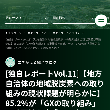
調査サマリー
調査概要
まとめ
トップページ
商品・サービス
商品・サービスブログ
[独自レポートVol.11]【地方自治体の地域脱炭素への取り組みの現状課題が明ら
かに】85.2%が「GXの取り組み」の重要性を実感。一方、37.1%が「具体的な
行動」に移せていない実態、その原因とは？
エネがえる総合ブログ
[独自レポートVol.11]【地方
自治体の地域脱炭素への取り
組みの現状課題が明らかに】
85.2%が「GXの取り組み」