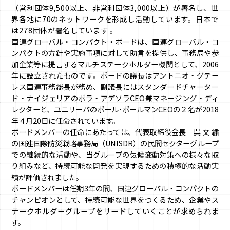
（営利団体9,500以上、非営利団体3,000以上）が署名し、世
界各地に70のネットワークを形成し活動しています。日本で
は278団体が署名しています 。
国連グローバル・コンパクト・ボードは、国連グローバル・コ
ンパクトの方針や実施事項に対して助言を提供し、事務局や参
加企業等に提言するマルチステークホルダー機関として、2006
年に設立されたものです。ボードの議長はアントニオ・グテー
レス国連事務総長が務め、副議長にはスタンダードチャーター
ド・ナイジェリアのボラ・アデソラCEO兼マネージング・ディ
レクターと、ユニリーバのポール･ポールマンCEOの２名が2018
年４月20日に任命されています。
ボードメンバーの任命にあたっては、代表取締役会長 呉 文 繍
の国連国際防災戦略事務局（UNISDR）の民間セクターグループ
での継続的な活動や、当グループの気候変動対策への様々な取
り組みなど、持続可能な開発を実現するための積極的な活動実
績が評価されました。
ボードメンバーは任期3年の間、国連グローバル・コンパクトの
チャンピオンとして、持続可能な世界をつくるため、企業やス
テークホルダーグループをリードしていくことが求められま
す。