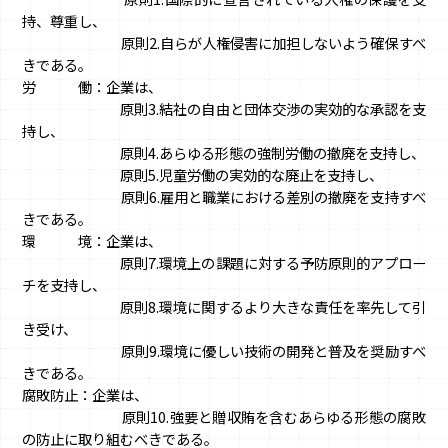
持、尊重し、
原則2.自らが人権侵害に加担しないよう確保すべ
きである。
労 働：企業は、
原則3.結社の自由と団体交渉の実効的な承認を支
持し、
原則4.あらゆる形態の強制労働の撤廃を支持し、
原則5.児童労働の実効的な廃止を支持し、
原則6.雇用と職業における差別の撤廃を支持すべ
きである。
環 境：企業は、
原則7.環境上の課題に対する予防原則的アプロー
チを支持し、
原則8.環境に関するより大きな責任を率先して引
き受け、
原則9.環境に優しい技術の開発と普及を奨励すべ
きである。
腐敗防止：企業は、
原則10.強要と贈収賄を含むあらゆる形態の腐敗
の防止に取り組むべきである。