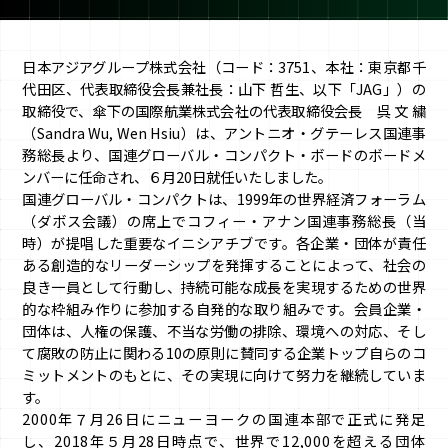
日本アジアグループ株式会社（コード：3751、本社：東京都千
代田区、代表取締役会長兼社長：山下 哲生、以下「JAG」）の
取締役で、傘下の国際航業株式会社の代表取締役会長 呉 文 繍
（Sandra Wu, Wen Hsiu）は、アントニオ・グテーレス国連事
務総長より、国連グローバル・コンパクト・ボードのボードメ
ンバーに任命され、６月20日就任いたしました。
国連グローバル・コンパクトは、1999年の世界経済フォーラム
（ダボス会議）の席上でコフィー・アナン国連事務総長（当
時）が提唱した重要なイニシアチブです。各企業・団体が責任
ある創造的なリーダーシップを発揮することによって、社会の
良き一員として行動し、持続可能な成長を実現するための世界
的な枠組み作りに参加する自発的な取り組みです。会員企業・
団体は、人権の保護、不当な労働の排除、環境への対応、そし
て腐敗の防止に関わる10の原則に賛同する企業トップ自らのコ
ミットメントのもとに、その実現に向けて努力を継続していま
す。
2000年７月26日にニューヨークの国連本部で正式に発足
し、2018年５月28日時点で、世界で12,000を超える団体