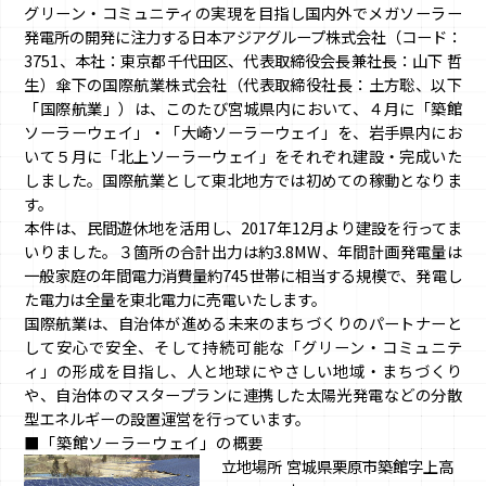
グリーン・コミュニティの実現を目指し国内外でメガソーラー
発電所の開発に注力する日本アジアグループ株式会社（コード：
3751、本社：東京都千代田区、代表取締役会長兼社長：山下 哲
生）傘下の国際航業株式会社（代表取締役社長：土方聡、以下
「国際航業」）は、このたび宮城県内において、４月に「築館
ソーラーウェイ」・「大崎ソーラーウェイ」を、岩手県内にお
いて５月に「北上ソーラーウェイ」をそれぞれ建設・完成いた
しました。国際航業として東北地方では初めての稼動となりま
す。
本件は、民間遊休地を活用し、2017年12月より建設を行ってま
いりました。３箇所の合計出力は約3.8MW、年間計画発電量は
一般家庭の年間電力消費量約745世帯に相当する規模で、発電し
た電力は全量を東北電力に売電いたします。
国際航業は、自治体が進める未来のまちづくりのパートナーと
して安心で安全、そして持続可能な「グリーン・コミュニテ
ィ」の形成を目指し、人と地球にやさしい地域・まちづくり
や、自治体のマスタープランに連携した太陽光発電などの分散
型エネルギーの設置運営を行っています。
■「築館ソーラーウェイ」の概要
立地場所
宮城県栗原市築館字上高