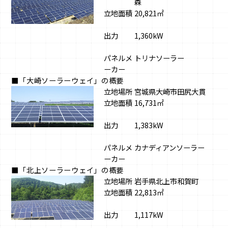
森
立地面積
20,821㎡
出力
1,360kW
パネルメ
トリナソーラー
ーカー
■「大崎ソーラーウェイ」の概要
立地場所
宮城県大崎市田尻大貫
立地面積
16,731㎡
出力
1,383kW
パネルメ
カナディアンソーラー
ーカー
■「北上ソーラーウェイ」の概要
立地場所
岩手県北上市和賀町
立地面積
22,813㎡
出力
1,117kW