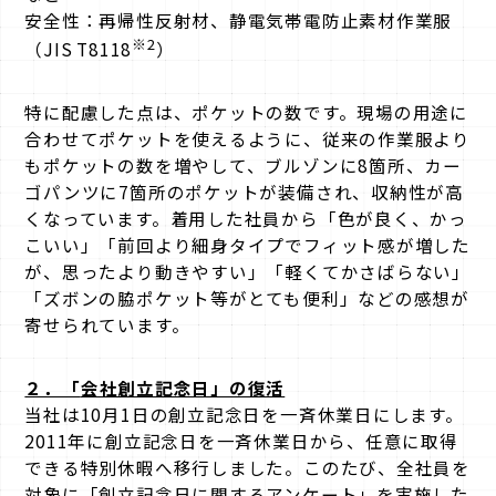
安全性：再帰性反射材、静電気帯電防止素材作業服
※2
（JIS T8118
）
特に配慮した点は、ポケットの数です。現場の用途に
合わせてポケットを使えるように、従来の作業服より
もポケットの数を増やして、ブルゾンに8箇所、カー
ゴパンツに7箇所のポケットが装備され、収納性が高
くなっています。着用した社員から「色が良く、かっ
こいい」「前回より細身タイプでフィット感が増した
が、思ったより動きやすい」「軽くてかさばらない」
「ズボンの脇ポケット等がとても便利」などの感想が
寄せられています。
２．「
会社創立記念日」の復活
当社は10月1日の創立記念日を一斉休業日にします。
2011年に創立記念日を一斉休業日から、任意に取得
できる特別休暇へ移行しました。このたび、全社員を
対象に「創立記念日に関するアンケート」を実施した