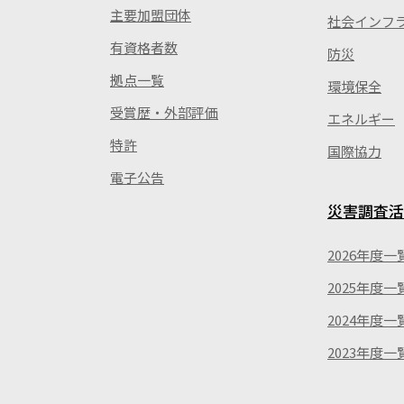
主要加盟団体
社会インフ
有資格者数
防災
拠点一覧
環境保全
受賞歴・外部評価
エネルギー
特許
国際協力
電子公告
災害調査活
2026年度一
2025年度一
2024年度一
2023年度一