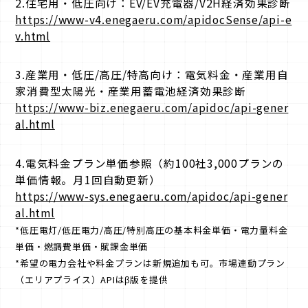
2.住宅用・低圧向け：EV/EV充電器/V2H経済効果診断
https://www-v4.enegaeru.com/apidocSense/api-e
v.html
3.産業用・低圧/高圧/特高向け：電気料金・産業用自
家消費型太陽光・産業用蓄電池経済効果診断
https://www-biz.enegaeru.com/apidoc/api-gener
al.html
4.電気料金プラン単価参照（約100社3,000プランの
単価情報。月1回自動更新）
https://www-sys.enegaeru.com/apidoc/api-gener
al.html
*低圧電灯/低圧電力/高圧/特別高圧の基本料金単価・電力量料金
単価・燃調費単価・賦課金単価
*希望の電力会社や料金プランは新規追加も可。市場連動プラン
（エリアプライス）APIはβ版を提供