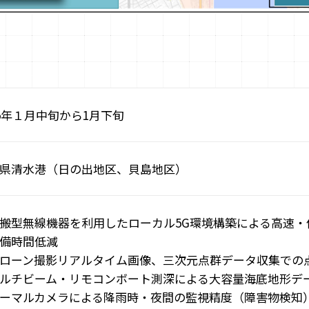
25年１月中旬から1月下旬
県清水港（日の出地区、貝島地区）
搬型無線機器を利⽤したローカル5G環境構築による⾼速・
備時間低減
ローン撮影リアルタイム画像、三次元点群データ収集での
ルチビーム・リモコンボート測深による⼤容量海底地形デ
ーマルカメラによる降⾬時・夜間の監視精度（障害物検知