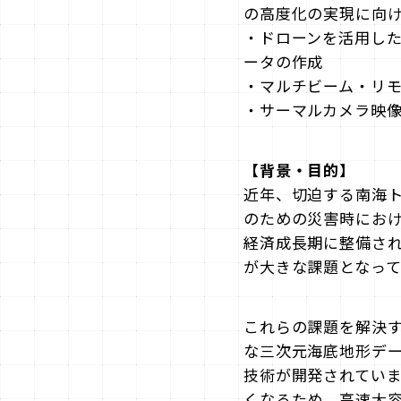
の高度化の実現に向
・ドローンを活用し
ータの作成
・マルチビーム・リ
・サーマルカメラ映像
【背景・目的】
近年、切迫する南海
のための災害時にお
経済成長期に整備さ
が大きな課題となって
これらの課題を解決
な三次元海底地形デー
技術が開発されてい
くなるため、⾼速⼤