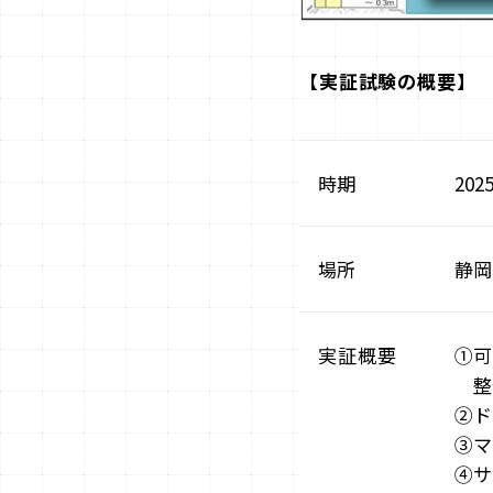
【実証試験の概要】
時期
20
場所
静岡
実証
概要
①可
整
②ド
③マ
④サ