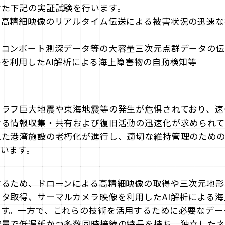
けた下記の実証試験を行います。
た高精細映像のリアルタイム伝送による被害状況の迅速な
モコンボート測深データ等の大容量三次元点群データの伝
を利用したAI解析による海上障害物の自動検知等
トラフ巨大地震や東海地震等の発生が危惧されており、速
ける情報収集・共有および復旧活動の迅速化が求められて
れた港湾施設の老朽化が進行し、適切な維持管理のため
います。
するため、ドローンによる⾼精細映像の取得や三次元地形
タ取得、サーマルカメラ映像を利用したAI解析による
ます。一方で、これらの技術を活用するために必要なデー
容量で低遅延かつ多数同時接続の特⻑を持ち、独⽴した