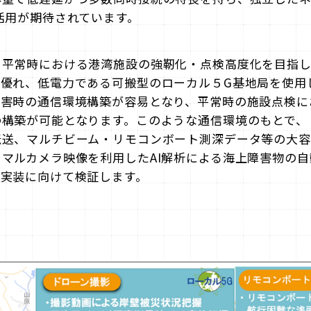
活⽤が期待されています。
・平常時における港湾施設の強靭化・点検高度化を目指
に優れ、低電力である可搬型のローカル５G基地局を使用
災害時の通信環境構築が容易となり、平常時の施設点検に
の構築が可能となります。このような通信環境のもとで、
伝送、マルチビーム・リモコンボート測深データ等の大容
マルカメラ映像を利用したAI解析による海上障害物の
な実装に向けて検証します。
】