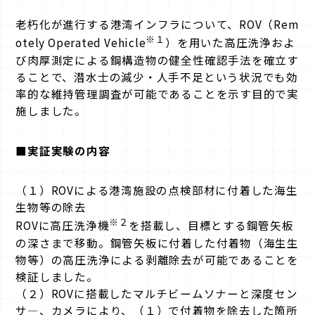
老朽化が進行する港湾インフラについて、ROV（Rem
※１
otely Operated Vehicle
）を用いた高圧洗浄およ
び肉厚測定による鋼構造物の健全性確認手法を確立す
ることで、潜水士の減少・人手不足という状況でも効
率的な維持管理調査が可能であることを示す目的で実
施しました。
■実証実験の内容
（１）ROVによる港湾施設の点検部材に付着した海生
生物等の除去
※２
ROVに高圧洗浄機
を搭載し、目標とする鋼管矢板
の深さまで移動。鋼管矢板に付着した付着物（海生生
物等）の高圧洗浄による剥離除去が可能であることを
検証しました。
（２）ROVに搭載したマルチビームソナーと深度セン
サ―、カメラにより、（１）で付着物を除去した箇所