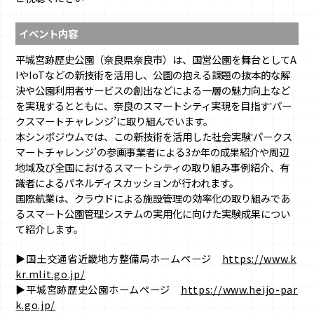
イベント内容
平城宮跡歴史公園（奈良県奈良市）は、国営公園を舞台としてA
IやIoTなどの新技術を活⽤し、公園の抱える課題の抜本的な解
決や公園利⽤者サービスの創出などによる⼀層の魅⼒向上など
を実現するとともに、奈良のスマートシティ実現を⽬指す‛パー
クスマートチャレンジ’に取り組んでいます。
本シンポジウムでは、この新技術を活⽤した社会実験‛パークス
マートチャレンジ’の参画事業者による3か年の成果紹介や周辺
地域及び全国におけるスマートシティの取り組み事例紹介、有
識者によるパネルディスカッションが⾏われます。
国際航業は、クラウドによる施設管理の効率化の取り組みであ
るスマート公園管理システムの実用化に向けた実験成果につい
て紹介します。
▶国⼟交通省近畿地⽅整備局ホームページ
https://www.k
kr.mlit.go.jp/
▶平城宮跡歴史公園ホームページ
https://www.heijo-par
k.go.jp/