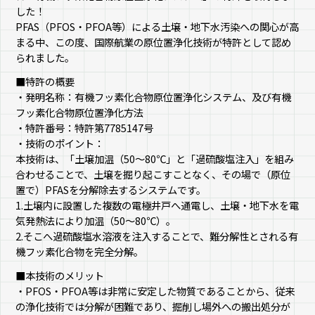
した！
PFAS（PFOS・PFOA等）による土壌・地下水汚染への関心が高
まる中、この度、国際航業の原位置浄化技術が特許として認め
られました。
■特許の概要
・発明名称：有機フッ素化合物原位置浄化システム、及び有機
フッ素化合物原位置浄化方法
・特許番号：特許第7785147号
・技術のポイント：
本技術は、「土壌加温（50～80℃」と「過硫酸塩注入」を組み
合わせることで、土壌を掘り起こすことなく、その場で（原位
置で）PFASを分解除去するシステムです。
1.土壌内に設置した複数の電極井戸へ通電し、土壌・地下水を電
気発熱法により加温（50～80℃）。
2.そこへ過硫酸塩水溶液を注入することで、難分解性とされる有
機フッ素化合物を完全分解。
■本技術のメリット
・PFOS・PFOA等は非常に安定した物質であることから、従来
の浄化技術では分解が困難であり、掘削し場外への搬出処分が