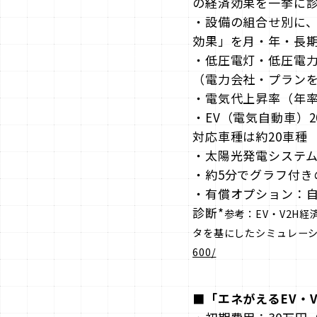
の経済効果を一挙に
・設備の組合せ別に
効果」を月・年・長
・低圧電灯・低圧電力
（電力会社・プラン
・電気代上昇率（年率
・EV（電気自動車）
対応車種は約20車種
・太陽光発電システ
・約5分でグラフ付き
・有償オプション：自
診断*
参考：EV・V2H
タを基にしたシミュレー
600/
■「エネがえるEV・