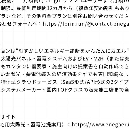
税別） 月額費用：Lightプラン 5ユーザーまで月額1
制限。最低利用期間12カ月から（複数年契約割引もあ
プランなど、その他料金プランは別途お問い合わせくださ
合わせフォームへ：
https://form.run/@contact-eneg
は
ョンは“むずかしいエネルギー診断をかんたんにカエル
太陽光パネル・蓄電システムおよびEV・V2H（または
でもカンタンに需要家・施主向けの提案書を自動作成で
しい太陽光・蓄電池導入の経済効果を誰でも専門知識なし
特化型クラウドサービス（SaaS形式/API形式の2タイ
システムメーカー・国内TOPクラスの販売施工店まで全
式サイト
住宅用太陽光・蓄電池提案用）：
https://www.enegaer