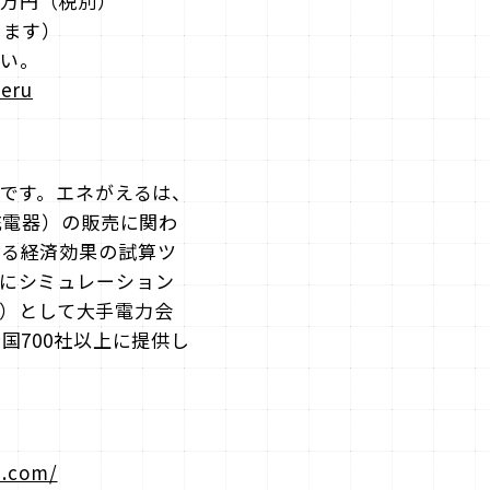
0万円（税別）
ります）
い。
aeru
”です。エネがえるは、
充電器）の販売に関わ
きる経済効果の試算ツ
にシミュレーション
プ）として大手電力会
国700社以上に提供し
u.com/