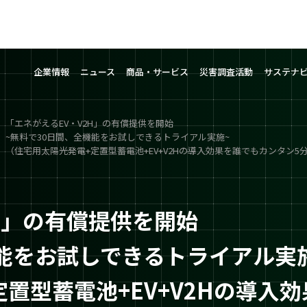
企業情報
ニュース
商品・サービス
災害調査活動
サステナ
「エネがえるEV‧V2H」の有償提供を開始
~無料で30日間、全機能をお試しできるトライアル実施~
（住宅用太陽光発電+定置型蓄電池+EV+V2Hの導入効果を誰でもカンタン5分
H」の有償提供を開始
機能をお試しできるトライアル実
置型蓄電池+EV+V2Hの導入