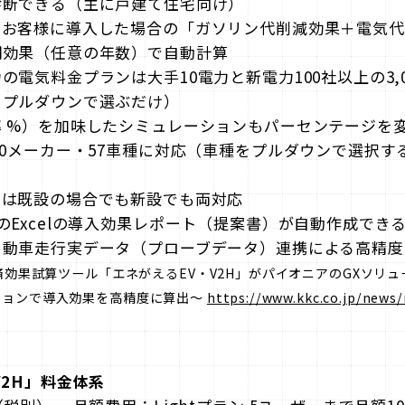
診断できる（主に戸建て住宅向け）
、お客様に導入した場合の「ガソリン代削減効果＋電気代
期効果（任意の年数）で自動計算
の電気料金プランは大手10電力と新電力100社以上の3,
をプルダウンで選ぶだけ）
 %）を加味したシミュレーションもパーセンテージを
20メーカー・57車種に対応（車種をプルダウンで選択する
ムは既設の場合でも新設でも両対応
のExcelの導入効果レポート（提案書）が自動作成でき
動車走行実データ（プローブデータ）連携による高精度な
経済効果試算ツール「エネがえるEV・V2H」がパイオニアのGXソリ
ションで導入効果を高精度に算出～
https://www.kkc.co.jp/news
V2H」料金体系