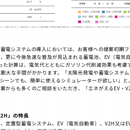
や蓄電システムの導入においては、お客様への提案初期フ
、更に今後急速な普及が見込まれる蓄電池、EV（電気自動
）が加わった計算は、電気代とともにガソリン代削減効果も考
膨大な手間がかかります。「太陽光発電や蓄電システムだ
案シーンでも、簡単に使えるシミュレーターが欲しい」と
業からも多くのご相談をいただき、「エネがえるEV・V
V2H」の特長
、定置型蓄電システム、EV（電気自動車）、V2H又はE