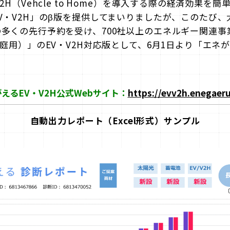
2H（Vehcle to Home）を導入する際の経済効果を
V・V2H」のβ版を提供してまいりましたが、このたび
多くの先行予約を受け、700社以上のエネルギー関連事
庭用）」のEV・V2H対応版として、6月1日より「エネが
えるEV・V2H公式Webサイト：
https://evv2h.enegaer
自動出力レポート（Excel形式）サンプル