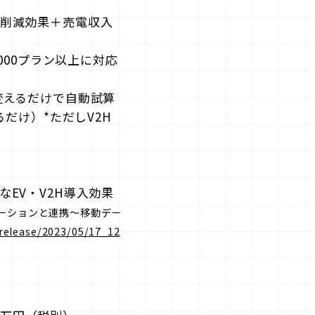
削減効果＋売電収入
000プラン以上に対応
変えるだけで自動試算
だけ）*ただしV2H
る
EV・V2H導入効果
ューションと連携～移動デー
/release/2023/05/17_12