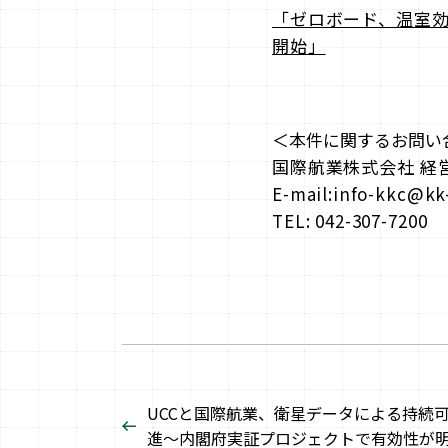
「ゼロボード、温室効
開始」
＜本件に関するお問い
国際航業株式会社 経
E-mail:info-kkc@kk
TEL: 042-307-7200
UCCと国際航業、衛星データによる持続
進～内閣府実証プロジェクトで有効性が