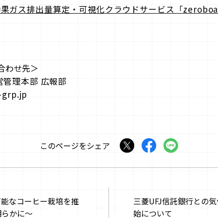
果ガス排出量算定・可視化クラウドサービス「zeroboa
合わせ先＞
営管理本部 広報部
-grp.jp
このページをシェア
可能なコーヒー栽培を推
三菱UFJ信託銀行との
明らかに～
始について