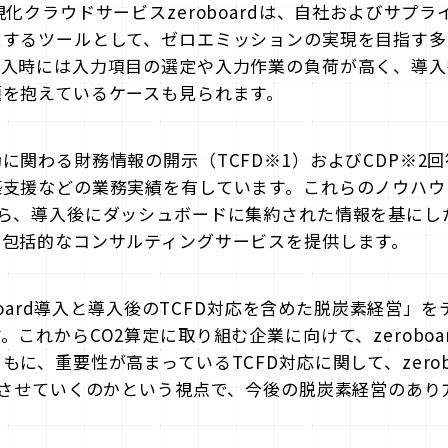
化クラウドサービスzeroboardは、自社およびサプラ
にするツールとして、ゼロエミッションの実現を目指す多
導入時には入力項目の選定や入力作業の負荷が高く、導入
題を抱えているケースも見られます。
に関わる財務情報の開示（TCFD※1）およびCDP※2
支援などの業務実績を有しています。これらのノウハウを活
から、導入後にダッシュボードに集約された情報を基にし
、包括的なコンサルティングサービスを提供します。
oboard導入と導入後のTCFD対応を含めた脱炭素経営」
これからCO2算定に取り組む企業に向けて、zeroboa
に、重要性が高まっているTCFD対応に関して、zerob
動させていくのかという視点で、今後の脱炭素経営のあり