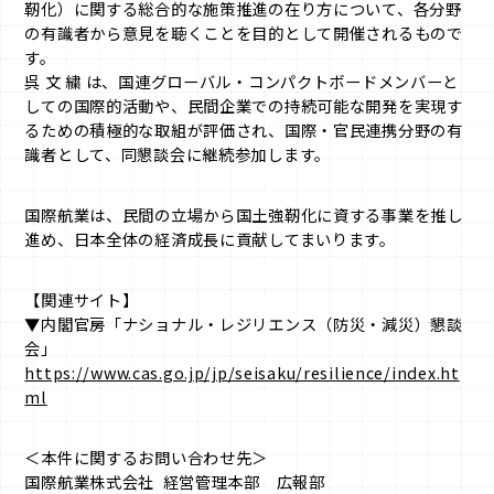
靭化）に関する総合的な施策推進の在り方について、各分野
の有識者から意見を聴くことを目的として開催されるもので
す。
呉 文 繍 は、国連グローバル・コンパクトボードメンバーと
しての国際的活動や、民間企業での持続可能な開発を実現す
るための積極的な取組が評価され、国際・官民連携分野の有
識者として、同懇談会に継続参加します。
国際航業は、民間の立場から国土強靭化に資する事業を推し
進め、日本全体の経済成長に貢献してまいります。
【関連サイト】
▼内閣官房「ナショナル・レジリエンス（防災・減災）懇談
会」
https://www.cas.go.jp/jp/seisaku/resilience/index.ht
ml
＜本件に関するお問い合わせ先＞
国際航業株式会社 経営管理本部 広報部