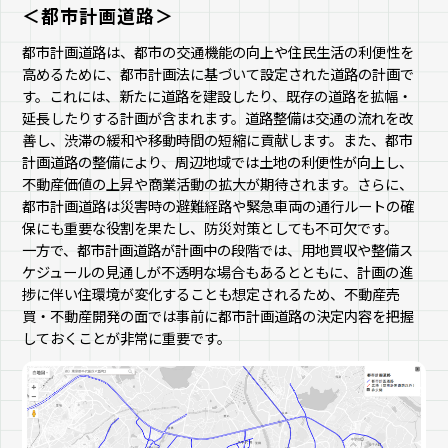
＜都市計画道路＞
都市計画道路は、都市の交通機能の向上や住民生活の利便性を
高めるために、都市計画法に基づいて設定された道路の計画で
す。これには、新たに道路を建設したり、既存の道路を拡幅・
延長したりする計画が含まれます。道路整備は交通の流れを改
善し、渋滞の緩和や移動時間の短縮に貢献します。また、都市
計画道路の整備により、周辺地域では土地の利便性が向上し、
不動産価値の上昇や商業活動の拡大が期待されます。さらに、
都市計画道路は災害時の避難経路や緊急車両の通行ルートの確
保にも重要な役割を果たし、防災対策としても不可欠です。
一方で、都市計画道路が計画中の段階では、用地買収や整備ス
ケジュールの見通しが不透明な場合もあるとともに、計画の進
捗に伴い住環境が変化することも想定されるため、不動産売
買・不動産開発の面では事前に都市計画道路の決定内容を把握
しておくことが非常に重要です。