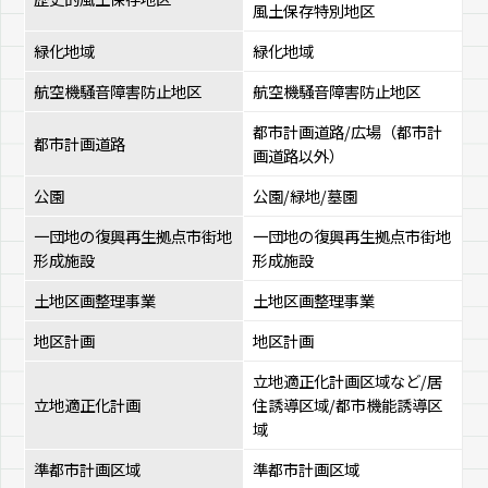
風土保存特別地区
緑化地域
緑化地域
航空機騒音障害防止地区
航空機騒音障害防止地区
都市計画道路/広場（都市計
都市計画道路
画道路以外）
公園
公園/緑地/墓園
一団地の復興再生拠点市街地
一団地の復興再生拠点市街地
形成施設
形成施設
土地区画整理事業
土地区画整理事業
地区計画
地区計画
立地適正化計画区域など/居
立地適正化計画
住誘導区域/都市機能誘導区
域
準都市計画区域
準都市計画区域