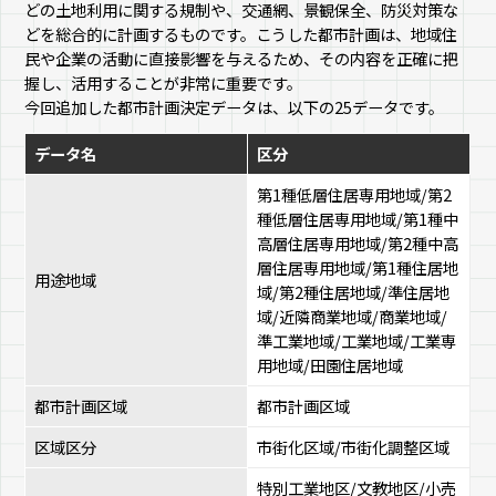
どの土地利用に関する規制や、交通網、景観保全、防災対策な
どを総合的に計画するものです。こうした都市計画は、地域住
民や企業の活動に直接影響を与えるため、その内容を正確に把
握し、活用することが非常に重要です。
今回追加した都市計画決定データは、以下の25データです。
データ名
区分
第1種低層住居専用地域/第2
種低層住居専用地域/第1種中
高層住居専用地域/第2種中高
層住居専用地域/第1種住居地
用途地域
域/第2種住居地域/準住居地
域/近隣商業地域/商業地域/
準工業地域/工業地域/工業専
用地域/田園住居地域
都市計画区域
都市計画区域
区域区分
市街化区域/市街化調整区域
特別工業地区/文教地区/小売